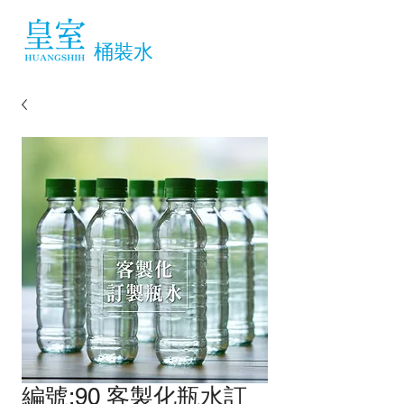
桶裝水
編號:90 客製化瓶水訂