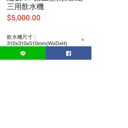
三用飲水機
價
$5,000.00
格
飲水機尺寸：
310x310x510mm(WxDxH)
​訂購專線
02 2692 7211
​公司地址​ 221新北市汐止區康寧街157號
皇室企業桶裝水│飲水機│桶裝水宅配
活氧純水│電解鹼性水│鈣離子水
│礦質水