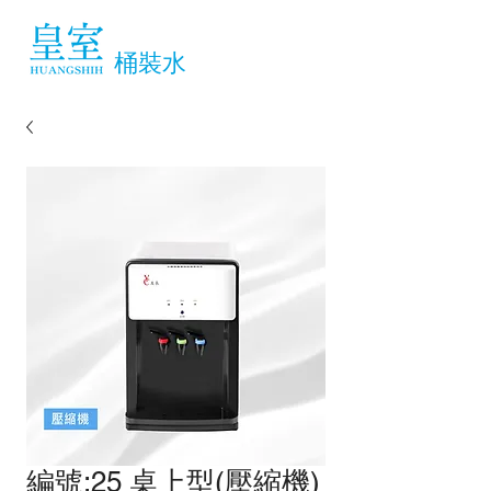
桶裝水
編號:25 桌上型(壓縮機)