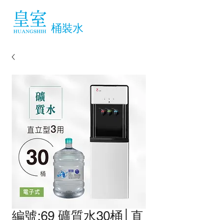
桶裝水
編號:69 礦質水30桶│直